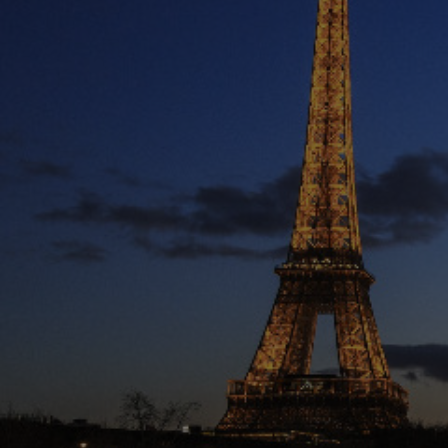
Optez po
En une semain
un patrimoine