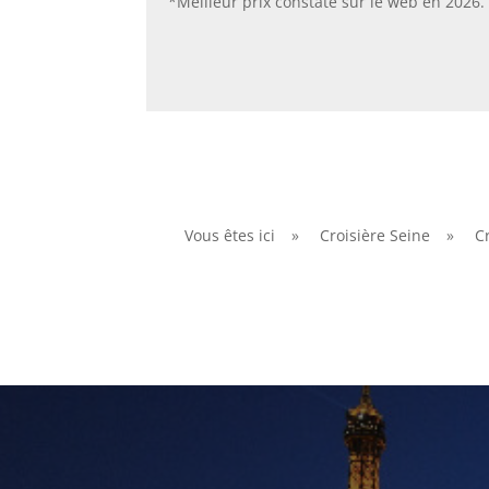
*Meilleur prix constaté sur le web en 2026.
Vous êtes ici
»
Croisière Seine
»
C