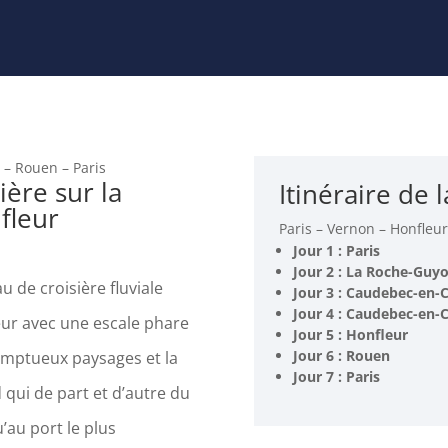
 – Rouen – Paris
ière sur la
Itinéraire de l
fleur
Paris – Vernon – Honfleur
Jour 1 : Paris
Jour 2 : La Roche-Guyo
 de croisière fluviale
Jour 3 : Caudebec-en-
Jour 4 : Caudebec-en-
eur avec une escale phare
Jour 5 : Honfleur
Jour 6 : Rouen
omptueux paysages et la
Jour 7 : Paris
qui de part et d’autre du
u’au port le plus