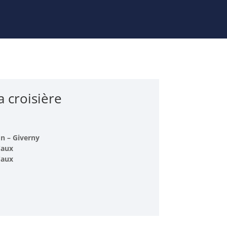
a croisière
n – Giverny
Caux
Caux