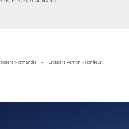
 Sous réserve de modification
roisière Normandie
»
Croisière Vernon – Honfleur