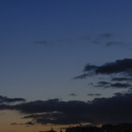
 Honfleur
e jour en jour
e passionnant.